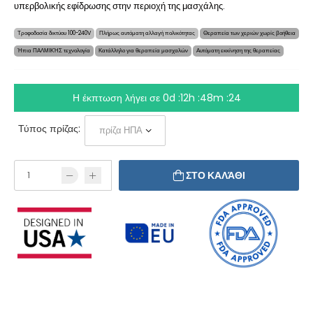
υπερβολικής εφίδρωσης στην περιοχή της μασχάλης.
Τροφοδοσία δικτύου 100-240V
Πλήρως αυτόματη αλλαγή πολικότητας
Θεραπεία των χεριών χωρίς βοήθεια
Ήπια ΠΑΛΜΙΚΉΣ τεχνολογία
Κατάλληλο για θεραπεία μασχαλών
Αυτόματη εκκίνηση της θεραπείας
Η έκπτωση λήγει σε
0d :12h :48m :23
Τύπος πρίζας:
ΣΤΟ ΚΑΛΆΘΙ