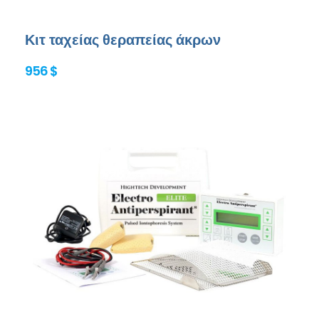
Κιτ ταχείας θεραπείας άκρων
956 $