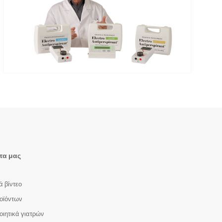
τα μας
ά βίντεο
οϊόντων
οιητικά γιατρών