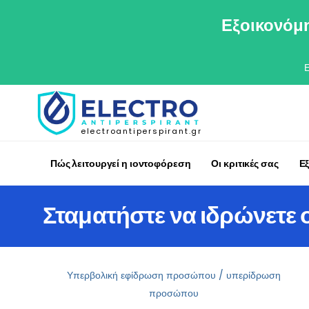
Εξοικονόμη
electroantiperspirant.gr
Πώς λειτουργεί η ιοντοφόρεση
Οι κριτικές σας
Ε
Σταματήστε να ιδρώνετε
Υπερβολική εφίδρωση προσώπου / υπερίδρωση
προσώπου