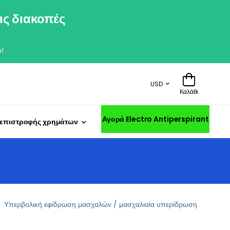
ις διακοπές
!
USD
Καλάθι
Αγορά Electro Antiperspirant
 επιστροφής χρημάτων
Υπερβολική εφίδρωση μασχαλών / μασχαλιαία υπερίδρωση