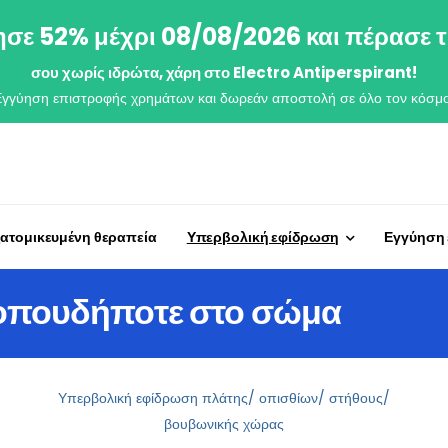
σε 52% μέχρι 08/08/2026 και πέρασε τ
σου χωρίς ιδρώτα, χάρη στο Electro Antiperspirant!
Εγγύηση επιστροφής χρημάτων και δωρεάν αποστολή σε όλο τον κόσμο
ξατομικευμένη θεραπεία
Υπερβολική εφίδρωση
Εγγύηση
 οπουδήποτε στο σώμα
Υπερβολική εφίδρωση πλάτης/ οπισθίων/ στήθους/
βουβωνικής χώρας