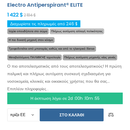
Electro Antiperspirant® ELITE
1 422 $
2 184 $
Διαχωρίστε τις πληρωμές από 246 $
Ισχύει οπουδήποτε στο σώμα
Πλήρως αυτόματη αλλαγή πολικότητας
Η πιο δυνατή μηχανή στον κόσμο
Τροφοδοτείται από μπαταρίες καθώς και από το ηλεκτρικό δίκτυο
Μεταβαλλόμενη ΠΑΛΜΙΚΉΣ τεχνολογία
Πλήρως αυτόματη μηχανής νέας γενιάς
Ο πιο αποτελεσματικός από τους αποτελεσματικούς! Η πρώτη
παλμική και πλήρως αυτόματη συσκευή σχεδιασμένη για
νοσοκομεία, κλινικές και οικιακούς χρήστες που θα σας
απαλλάξει από την εφίδρωση για μήνες
με μία μόνο χρήση.
Επιπλέον πληροφορίες...
Στην αρχή της θεραπείας, ορίζετε ποιο σημείο του σώματός
Η έκπτωση λήγει σε
2d :00h :10m :55
σας θέλετε να απαλλαγείτε από την εφίδρωση και ο
ενσωματωμένος υπολογιστής κάνει τα πάντα για εσάς.Η
ΣΤΟ ΚΑΛΆΘΙ
επαναστατική τεχνολογία παλμών
σας επιτρέπει να
θεραπεύσετε οποιοδήποτε σημείο του σώματος χωρίς