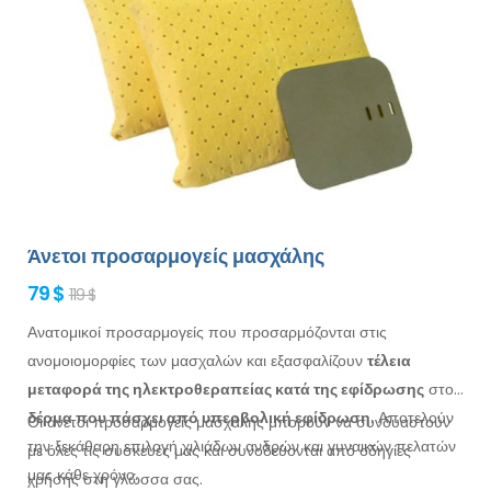
Άνετοι προσαρμογείς μασχάλης
79 $
119 $
Ανατομικοί προσαρμογείς που προσαρμόζονται στις
ανομοιομορφίες των μασχαλών
και εξασφαλίζουν
τέλεια
μεταφορά της ηλεκτροθεραπείας κατά της εφίδρωσης
στο
δέρμα
που πάσχει από υπερβολική εφίδρωση
. Αποτελούν
Οι άνετοι προσαρμογείς
μασχάλης
μπορούν να συνδυαστούν
την ξεκάθαρη επιλογή χιλιάδων ανδρών
και γυναικών
πελατών
με
όλες
τις συσκευές μας και συνοδεύονται από οδηγίες
μας κάθε χρόνο.
χρήσης
στη γλώσσα
σας.