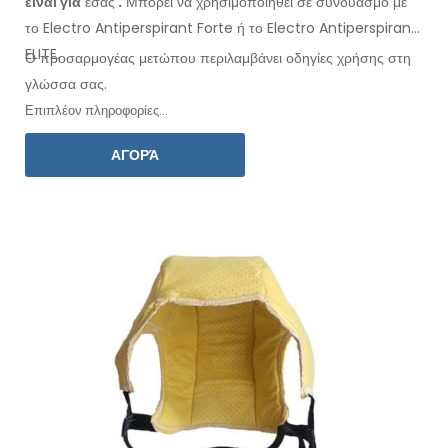
είναι για
εσάς
.
Μπορεί
να
χρησιμοποιηθεί
σε συνδυασμό
με
το Electro Antiperspirant Forte ή το Electro Antiperspirant
ELITE.
Ο προσαρμογέας
μετώπου
περιλαμβάνει οδηγίες
χρήσης
στη
γλώσσα
σας.
Επιπλέον πληροφορίες...
ΑΓΟΡΆ