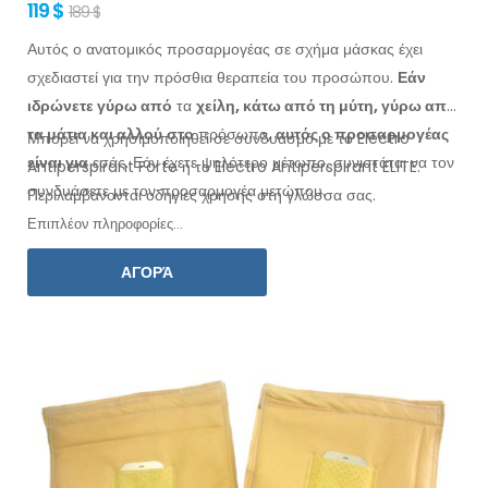
119 $
189 $
Αυτός ο ανατομικός προσαρμογέας σε σχήμα μάσκας έχει
σχεδιαστεί για την πρόσθια θεραπεία του προσώπου.
Εάν
ιδρώνετε
γύρω από
τα
χείλη, κάτω από τη μύτη, γύρω από
τα μάτια
και αλλού
στο
πρόσωπο,
αυτός ο προσαρμογέας
Μπορεί να χρησιμοποιηθεί σε συνδυασμό με το Electro
είναι
για
εσάς.
Εάν
έχετε
ψηλότερο μέτωπο, συνιστάται να τον
Antiperspirant Forte ή το Electro Antiperspirant ELITE.
συνδυάσετε
με
τον
προσαρμογέα
μετώπου.
Περιλαμβάνονται οδηγίες
χρήσης
στη
γλώσσα σας.
Επιπλέον πληροφορίες...
ΑΓΟΡΆ