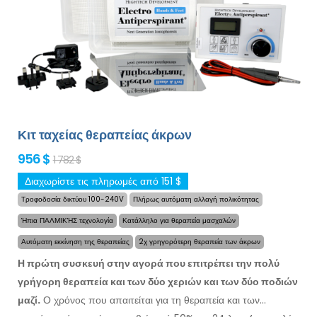
Κιτ ταχείας θεραπείας άκρων
956 $
1 782 $
Διαχωρίστε τις πληρωμές από 151 $
Τροφοδοσία δικτύου 100-240V
Πλήρως αυτόματη αλλαγή πολικότητας
Ήπια ΠΑΛΜΙΚΉΣ τεχνολογία
Κατάλληλο για θεραπεία μασχαλών
Αυτόματη εκκίνηση της θεραπείας
2χ γρηγορότερη θεραπεία των άκρων
Η πρώτη συσκευή στην αγορά που επιτρέπει την πολύ
γρήγορη θεραπεία και των δύο χεριών και των δύο ποδιών
μαζί.
Ο χρόνος που απαιτείται
για τη θεραπεία
και των