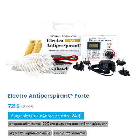
ταλαιπωρία και πολύ ευαίσθητα. Χάρη στον προσαρμογέα
δικτύου και την ενσωματωμένη μπαταρία υψηλής
χωρητικότητας, δεν θα ξαναβρεθείτε ποτέ απροετοίμαστοι από
χαμηλές μπαταρίες. Η οριστική και ήπια λύση για την
υπερβολική εφίδρωση των χεριών, των ποδιών και των
μασχαλών
(περιλαμβάνεται στη βασική
συσκευασία).
Με τους
πρόσθετους
προσαρμογείς, ακόμη και η υπερβολική εφίδρωση
μπορεί να αντιμετωπιστεί με επιτυχία για μεγάλο χρονικό
διάστημα την εφίδρωση του κεφαλιού, του μετώπου, της
κοιλιάς, της πλάτης, των γλουτών, του στήθους
και άλλων
σημείων του σώματος.
Εγγύηση επιστροφής χρημάτων σε
περίπτωση δυσαρέσκειας και δωρεάν παγκόσμια
Electro Antiperspirant® Forte
ταχυμεταφορά!
721 $
1 273 $
Διαχωρίστε τις πληρωμές από 124 $
Επιβεβαιωμένη κλινικά 100% αποτελεσματικότητα κατά της εφίδρωσης
Ισχύει οπουδήποτε στο σώμα
Εύκολο στη λειτουργία