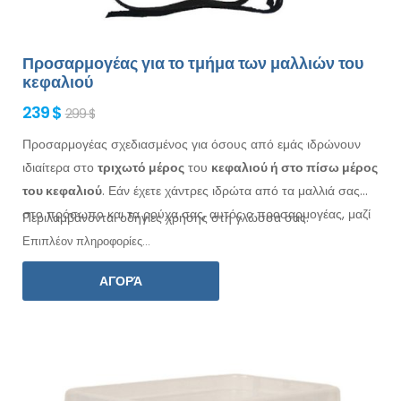
Προσαρμογέας για το τμήμα των μαλλιών του
κεφαλιού
239 $
299 $
Προσαρμογέας σχεδιασμένος για όσους από εμάς ιδρώνουν
ιδιαίτερα στο
τριχωτό
μέρος
του
κεφαλιού ή στο πίσω μέρος
του κεφαλιού
. Εάν έχετε χάντρες ιδρώτα
από τα μαλλιά σας
στο πρόσωπο
και τα ρούχα
σας, αυτός ο προσαρμογέας, μαζί
Περιλαμβάνονται οδηγίες χρήσης στη γλώσσα σας.
με το Electro Antiperspirant Forte ή το Electro
Επιπλέον πληροφορίες...
Antiperspirant ELITE, είναι για εσάς.
ΑΓΟΡΆ