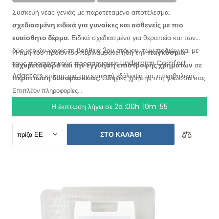
Συσκευή νέας γενιάς με παρατεταμένο αποτέλεσμα,
σχεδιασμένη ειδικά για γυναίκες και ασθενείς με πιο
ευαίσθητο δέρμα
. Ειδικά σχεδιασμένο για θεραπεία και των
δύο χεριών χωρίς τη βοήθεια 2ου ατόμου, των ποδιών και με
Η τιμή του προϊόντος περιλαμβάνει ήδη την
παγκόσμια
τους προαιρετικούς προσαρμογείς Underarm Comfort
ταχυμεταφορά
και την εγγύηση
επιστροφής χρημάτων
σε
Adapters επίσης για την επιτυχή εξάλειψη της υπερβολικής
περίπτωση
δυσαρέσκειας
. Οδηγίες χρήσης
στη γλώσσα σας
.
εφίδρωσης στην περιοχή της μασχάλης.
Επιπλέον πληροφορίες...
Η έκπτωση λήγει σε
2d :00h :10m :55
ΣΤΟ ΚΑΛΆΘΙ