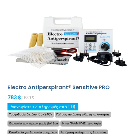
Electro Antiperspirant® Sensitive PRO
783 $
1 639 $
Διαχωρίστε τις πληρωμές από 111 $
Τροφοδοσία δικτύου 100-240V
Πλήρως αυτόματη αλλαγή πολικότητας
Θεραπεία των χεριών χωρίς βοήθεια
Ήπια ΠΑΛΜΙΚΉΣ τεχνολογία
Κατάλληλο για θεραπεία μασχαλών
Αυτόματη εκκίνηση της θεραπείας