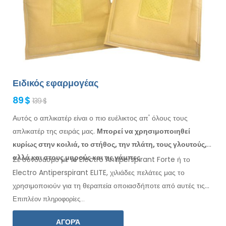
Ειδικός εφαρμογέας
89 $
139 $
Αυτός ο απλικατέρ είναι ο πιο ευέλικτος απ' όλους τους
απλικατέρ της σειράς μας.
Μπορεί να χρησιμοποιηθεί
κυρίως
στην κοιλιά, το
στήθος, την πλάτη, τους γλουτούς,
αλλά και στους μηρούς
και τις γάμπες
.
Σε συνδυασμό με το Electro Antiperspirant Forte ή το
Electro Antiperspirant ELITE, χιλιάδες πελάτες μας το
χρησιμοποιούν για τη θεραπεία οποιασδήποτε
από αυτές τις
περιοχές
.
Περιλαμβάνονται οδηγίες
χρήσης
στη γλώσσα
σας.
Επιπλέον πληροφορίες...
ΑΓΟΡΆ