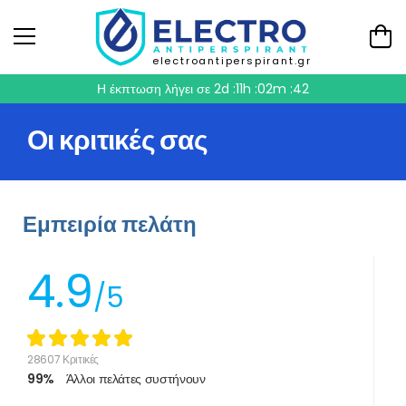
electroantiperspirant.gr
Η έκπτωση λήγει σε
2d :11h :02m :41
Οι κριτικές σας
Εμπειρία πελάτη
4.9
/5
28607 Κριτικές
99%
Άλλοι πελάτες συστήνουν