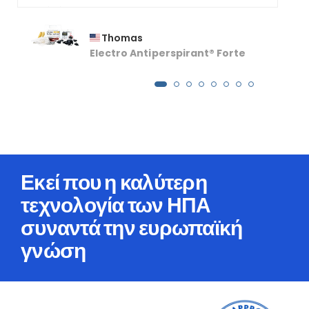
Thomas
Electro Antiperspirant® Forte
Εκεί που η καλύτερη
τεχνολογία των ΗΠΑ
συναντά την ευρωπαϊκή
γνώση