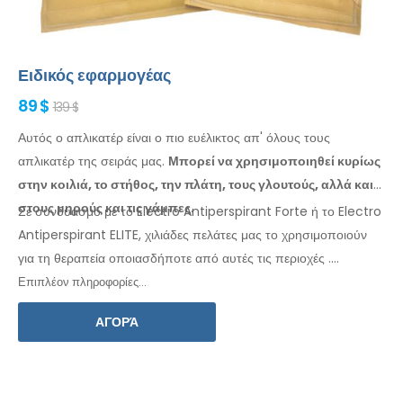
Ειδικός εφαρμογέας
89 $
139 $
Αυτός ο απλικατέρ είναι ο πιο ευέλικτος απ' όλους τους
απλικατέρ της σειράς μας.
Μπορεί να χρησιμοποιηθεί κυρίως
στην κοιλιά, το
στήθος, την πλάτη, τους γλουτούς,
αλλά και
στους μηρούς
και τις γάμπες
.
Σε συνδυασμό με το Electro Antiperspirant Forte ή το Electro
Antiperspirant ELITE, χιλιάδες πελάτες μας το χρησιμοποιούν
για τη θεραπεία οποιασδήποτε
από αυτές τις
περιοχές
.
Περιλαμβάνονται οδηγίες
χρήσης
στη γλώσσα
σας.
Επιπλέον πληροφορίες...
ΑΓΟΡΆ