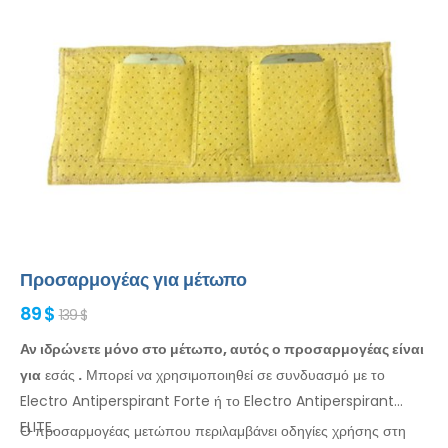
Προσαρμογέας για μέτωπο
89 $
139 $
Αν ιδρώνετε μόνο στο μέτωπο, αυτός ο προσαρμογέας είναι
για
εσάς
.
Μπορεί
να
χρησιμοποιηθεί
σε συνδυασμό
με το
Electro Antiperspirant Forte ή το Electro Antiperspirant
ELITE.
Ο προσαρμογέας
μετώπου
περιλαμβάνει οδηγίες
χρήσης
στη