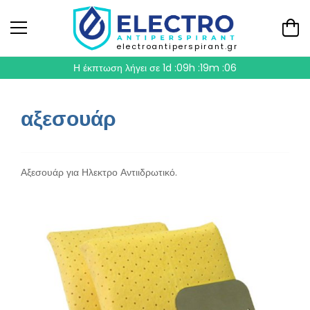
electroantiperspirant.gr
Η έκπτωση λήγει σε
1d :09h :19m :06
αξεσουάρ
Αξεσουάρ για Ηλεκτρο Αντιιδρωτικό.