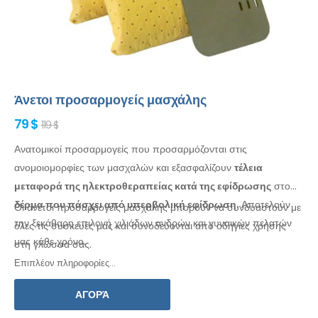
Άνετοι προσαρμογείς μασχάλης
79 $
119 $
Ανατομικοί προσαρμογείς που προσαρμόζονται στις
ανομοιομορφίες των μασχαλών
και εξασφαλίζουν
τέλεια
μεταφορά της ηλεκτροθεραπείας κατά της εφίδρωσης
στο
δέρμα
που πάσχει από υπερβολική εφίδρωση
. Αποτελούν
Οι άνετοι προσαρμογείς
μασχάλης
μπορούν να συνδυαστούν με
την ξεκάθαρη επιλογή χιλιάδων ανδρών
και γυναικών
πελατών
όλες
τις συσκευές μας και συνοδεύονται από οδηγίες
χρήσης
μας κάθε χρόνο.
στη γλώσσα
σας.
Επιπλέον πληροφορίες...
ΑΓΟΡΆ