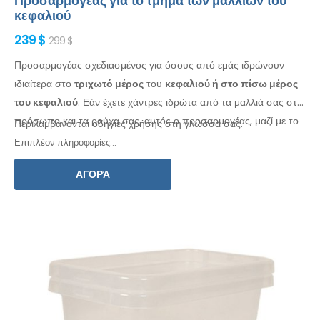
Προσαρμογέας για το τμήμα των μαλλιών του
κεφαλιού
239 $
299 $
Προσαρμογέας σχεδιασμένος για όσους από εμάς ιδρώνουν
ιδιαίτερα στο
τριχωτό
μέρος
του
κεφαλιού ή στο πίσω μέρος
του κεφαλιού
. Εάν έχετε χάντρες ιδρώτα
από τα μαλλιά σας
στο
πρόσωπο
και τα ρούχα
σας, αυτός ο προσαρμογέας, μαζί με το
Περιλαμβάνονται οδηγίες χρήσης στη γλώσσα σας.
Electro Antiperspirant Forte ή το Electro Antiperspirant
Επιπλέον πληροφορίες...
ELITE, είναι για εσάς.
ΑΓΟΡΆ