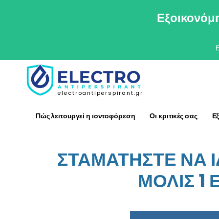
Εξοικονόμη
electroantiperspirant.gr
Πώς λειτουργεί η ιοντοφόρεση
Οι κριτικές σας
Ε
ΣΤΑΜΑΤΗΣΤΕ ΝΑ 
ΜΟΛΙΣ 1 