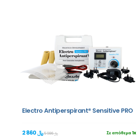
Electro Antiperspirant® Sensitive PRO
2 860 ﷼
Σε απόθεμα 1x
5 986 ﷼