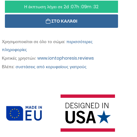
Η έκπτωση λήγει σε
2d :07h :09m :30
ΣΤΟ ΚΑΛΆΘΙ
Χρησιμοποιείται σε όλο το σώμα:
περισσότερες
πληροφορίες
Κριτικές χρηστών:
www.iontophoresis.reviews
Βλέπε:
συστάσεις από κορυφαίους γιατρούς