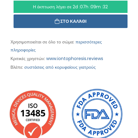
Η έκπτωση λήγει σε
2d :07h :09m :30
ΣΤΟ ΚΑΛΆΘΙ
Χρησιμοποιείται σε όλο το σώμα:
περισσότερες
πληροφορίες
Κριτικές χρηστών:
www.iontophoresis.reviews
Βλέπε:
συστάσεις από κορυφαίους γιατρούς