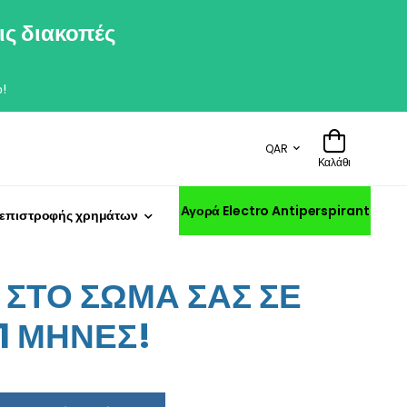
ις διακοπές
!
QAR
Καλάθι
Αγορά Electro Antiperspirant
 επιστροφής χρημάτων
ΣΤΟ ΣΩΜΑ ΣΑΣ ΣΕ
11 ΜΗΝΕΣ!