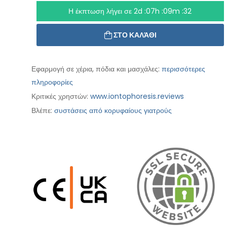
Η έκπτωση λήγει σε
2d :07h :09m :30
ΣΤΟ ΚΑΛΆΘΙ
Εφαρμογή σε χέρια, πόδια και μασχάλες:
περισσότερες
πληροφορίες
Κριτικές χρηστών:
www.iontophoresis.reviews
Βλέπε:
συστάσεις από κορυφαίους γιατρούς