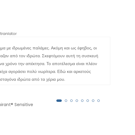
tranlator
*automati
μα με ιδρωμένες παλάμες. Ακόμη και ως έφηβος, οι
Μετά
ταζαν από τον ιδρώτα. Σκεφτόμουν αυτή τη συσκευή
δεν 
ένα χρόνο την απέκτησα. Το αποτέλεσμα είναι πλέον
είχα αγοράσει πολύ νωρίτερα. Εδώ και αρκετούς
α σταγόνα ιδρώτα από τα χέρια μου.
pirant® Sensitive