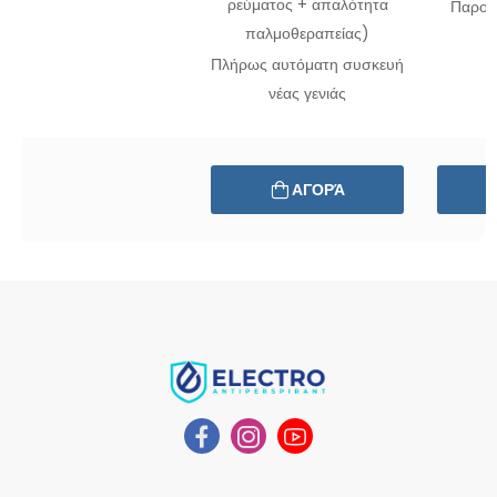
ρεύματος
+ απαλότητα
Παροχ
παλμοθεραπείας)
Πλήρως αυτόματη συσκευή
νέας
γενιάς
ΑΓΟΡΆ