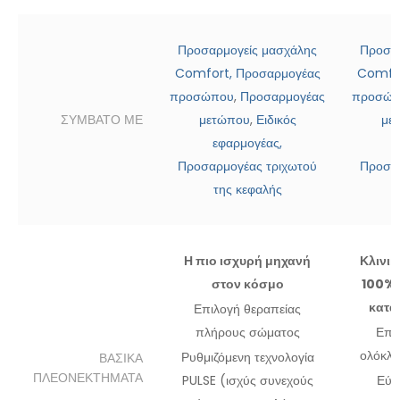
Προσαρμογείς μασχάλης
Προσαρ
Comfort,
Προσαρμογέας
Comfor
προσώπου
,
Προσαρμογέας
προσώπ
ΣΥΜΒΑΤΟ ΜΕ
μετώπου
,
Ειδικός
με
εφαρμογέας
,
Προσαρμογέας τριχωτού
Προσαρ
της κεφαλής
Η πιο ισχυρή μηχανή
Κλινικ
στον κόσμο
100% 
κατά
Επιλογή θεραπείας
πλήρους σώματος
Επι
ολόκλη
Ρυθμιζόμενη τεχνολογία
ΒΑΣΙΚΑ
ΠΛΕΟΝΕΚΤΗΜΑΤΑ
PULSE (ισχύς συνεχούς
Εύκ