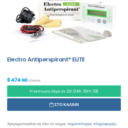
Electro Antiperspirant® ELITE
6 474 lei
9 944 lei
Η έκπτωση λήγει σε
2d :04h :10m :56
ΣΤΟ ΚΑΛΆΘΙ
Χρησιμοποιείται σε όλο το σώμα:
περισσότερες πληροφορίες