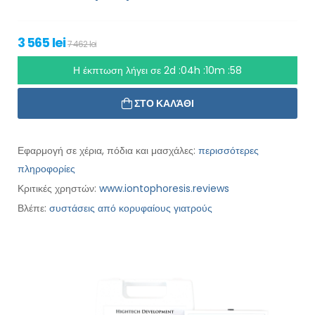
3 565 lei
7 462 lei
Η έκπτωση λήγει σε
2d :04h :10m :56
ΣΤΟ ΚΑΛΆΘΙ
Εφαρμογή σε χέρια, πόδια και μασχάλες:
περισσότερες
πληροφορίες
Κριτικές χρηστών:
www.iontophoresis.reviews
Βλέπε:
συστάσεις από κορυφαίους γιατρούς