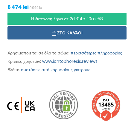
6 474 lei
9 944 lei
Η έκπτωση λήγει σε
2d :04h :10m :56
ΣΤΟ ΚΑΛΆΘΙ
Χρησιμοποιείται σε όλο το σώμα:
περισσότερες πληροφορίες
Κριτικές χρηστών:
www.iontophoresis.reviews
Βλέπε:
συστάσεις από κορυφαίους γιατρούς