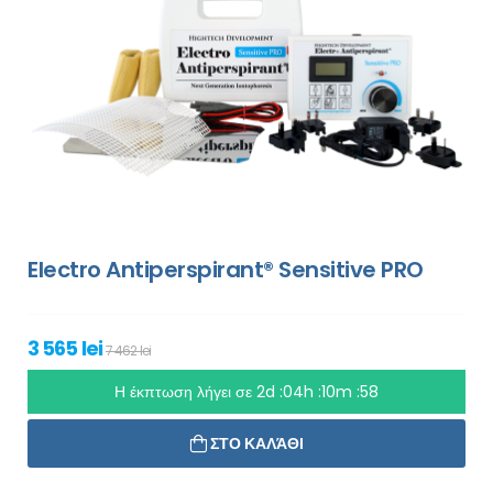
Electro Antiperspirant® Sensitive PRO
3 565 lei
7 462 lei
Η έκπτωση λήγει σε
2d :04h :10m :56
ΣΤΟ ΚΑΛΆΘΙ