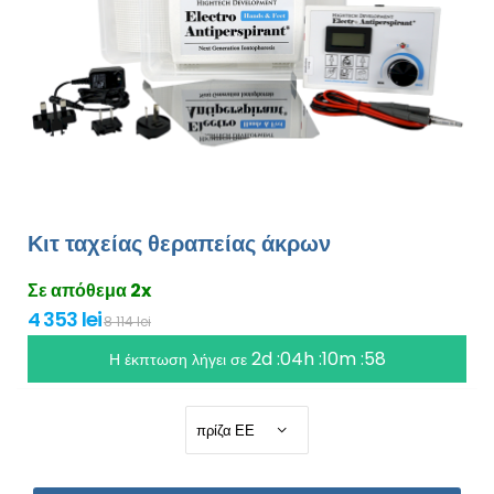
Κιτ ταχείας θεραπείας άκρων
Σε απόθεμα 2x
4 353 lei
8 114 lei
2d :04h :10m :56
Η έκπτωση λήγει σε