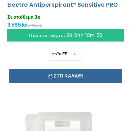
Electro Antiperspirant® Sensitive PRO
Σε απόθεμα 3x
3 565 lei
7 462 lei
2d :04h :10m :56
Η έκπτωση λήγει σε
ΣΤΟ ΚΑΛΆΘΙ