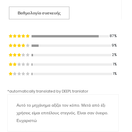
Βαθμολογία συσκευής
87%
9%
2%
1%
1%
*automatically translated by DEEPL tranlator
*aut
Αυτό το μηχάνημα αξίζει τον κόπο. Μετά από έξι
χρήσεις είμαι επιτέλους στεγνός. Είναι σαν όνειρο.
Ευχαριστώ