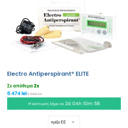
Electro Antiperspirant® ELITE
Σε απόθεμα 2x
6 474 lei
9 944 lei
2d :04h :10m :56
Η έκπτωση λήγει σε