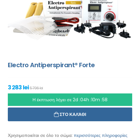
Electro Antiperspirant® Forte
3 283 lei
5 796 lei
Η έκπτωση λήγει σε
2d :04h :10m :56
ΣΤΟ ΚΑΛΆΘΙ
Χρησιμοποιείται σε όλο το σώμα:
περισσότερες πληροφορίες