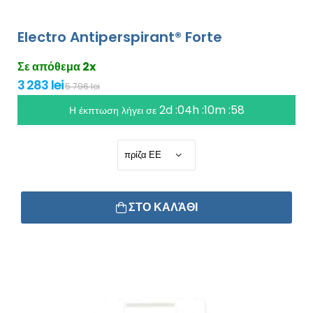
Electro Antiperspirant® Forte
Σε απόθεμα 2x
3 283 lei
5 796 lei
2d :04h :10m :56
Η έκπτωση λήγει σε
ΣΤΟ ΚΑΛΆΘΙ