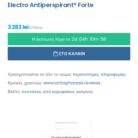
Electro Antiperspirant® Forte
3 283 lei
5 796 lei
Η έκπτωση λήγει σε
2d :04h :10m :56
ΣΤΟ ΚΑΛΆΘΙ
Χρησιμοποιείται σε όλο το σώμα:
περισσότερες πληροφορίες
Κριτικές χρηστών:
www.iontophoresis.reviews
Βλέπε:
συστάσεις από κορυφαίους γιατρούς