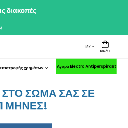
ις διακοπές
!
ISK
Καλάθι
Αγορά Electro Antiperspirant
 επιστροφής χρημάτων
ΣΤΟ ΣΩΜΑ ΣΑΣ ΣΕ
11 ΜΗΝΕΣ!