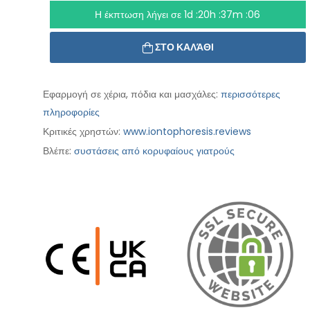
Η έκπτωση λήγει σε
1d :20h :37m :05
ΣΤΟ ΚΑΛΆΘΙ
Εφαρμογή σε χέρια, πόδια και μασχάλες:
περισσότερες
πληροφορίες
Κριτικές χρηστών:
www.iontophoresis.reviews
Βλέπε:
συστάσεις από κορυφαίους γιατρούς