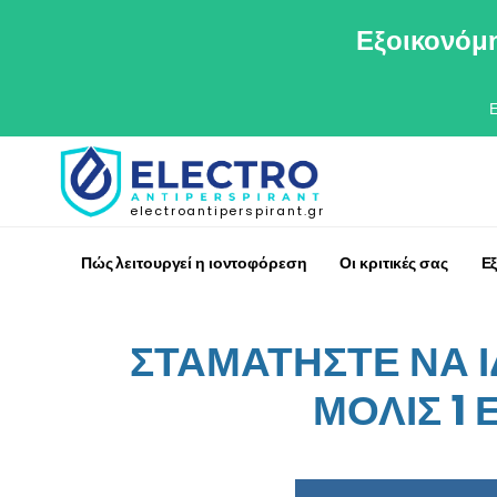
Εξοικονόμη
electroantiperspirant.gr
Πώς λειτουργεί η ιοντοφόρεση
Οι κριτικές σας
Ε
ΣΤΑΜΑΤΗΣΤΕ ΝΑ 
ΜΟΛΙΣ 1 