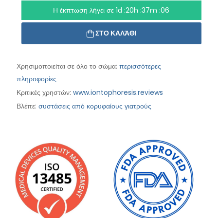
Η έκπτωση λήγει σε
1d :20h :37m :05
ΣΤΟ ΚΑΛΆΘΙ
Χρησιμοποιείται σε όλο το σώμα:
περισσότερες
πληροφορίες
Κριτικές χρηστών:
www.iontophoresis.reviews
Βλέπε:
συστάσεις από κορυφαίους γιατρούς