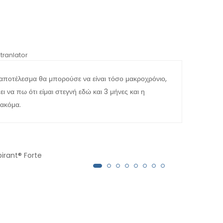
tranlator
*automati
 αποτέλεσμα θα μπορούσε να είναι τόσο μακροχρόνιο,
Όλη 
 να πω ότι είμαι στεγνή εδώ και 3 μήνες και η
Μπορ
 ακόμα.
κατέ
γιατ
Είμα
έχου
pirant® Forte