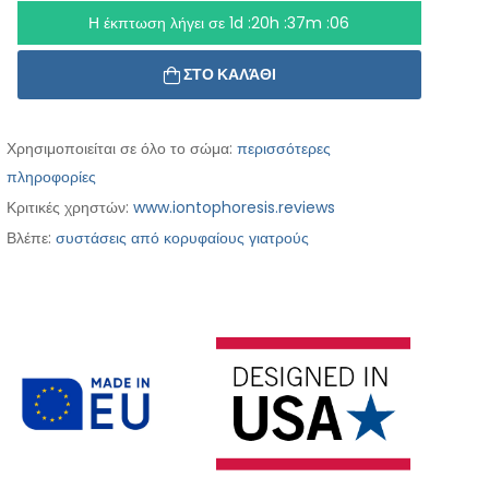
Η έκπτωση λήγει σε
1d :20h :37m :05
ΣΤΟ ΚΑΛΆΘΙ
Χρησιμοποιείται σε όλο το σώμα:
περισσότερες
πληροφορίες
Κριτικές χρηστών:
www.iontophoresis.reviews
Βλέπε:
συστάσεις από κορυφαίους γιατρούς