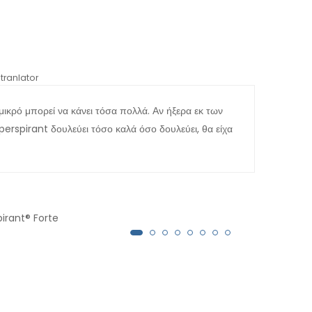
tranlator
*automati
 μικρό μπορεί να κάνει τόσα πολλά. Αν ήξερα εκ των
Είχα
perspirant δουλεύει τόσο καλά όσο δουλεύει, θα είχα
παλά
για 
πολύ
μήνε
pirant® Forte