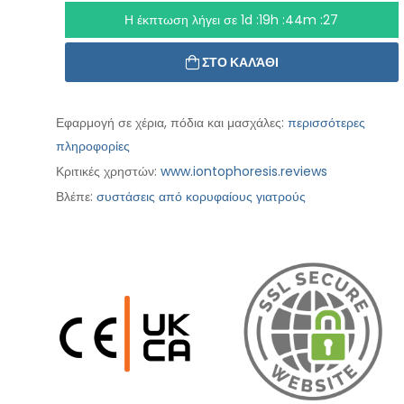
Η έκπτωση λήγει σε
1d :19h :44m :25
ΣΤΟ ΚΑΛΆΘΙ
Εφαρμογή σε χέρια, πόδια και μασχάλες:
περισσότερες
πληροφορίες
Κριτικές χρηστών:
www.iontophoresis.reviews
Βλέπε:
συστάσεις από κορυφαίους γιατρούς