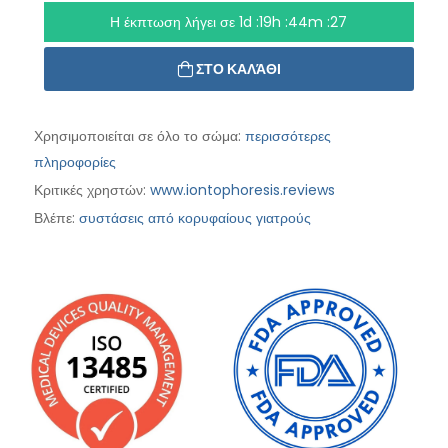
Η έκπτωση λήγει σε
1d :19h :44m :25
ΣΤΟ ΚΑΛΆΘΙ
Χρησιμοποιείται σε όλο το σώμα:
περισσότερες
πληροφορίες
Κριτικές χρηστών:
www.iontophoresis.reviews
Βλέπε:
συστάσεις από κορυφαίους γιατρούς