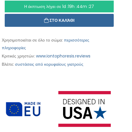
Η έκπτωση λήγει σε
1d :19h :44m :25
ΣΤΟ ΚΑΛΆΘΙ
Χρησιμοποιείται σε όλο το σώμα:
περισσότερες
πληροφορίες
Κριτικές χρηστών:
www.iontophoresis.reviews
Βλέπε:
συστάσεις από κορυφαίους γιατρούς