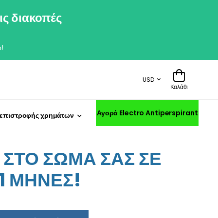
ις διακοπές
!
USD
Καλάθι
Αγορά Electro Antiperspirant
 επιστροφής χρημάτων
ΣΤΟ ΣΩΜΑ ΣΑΣ ΣΕ
11 ΜΗΝΕΣ!