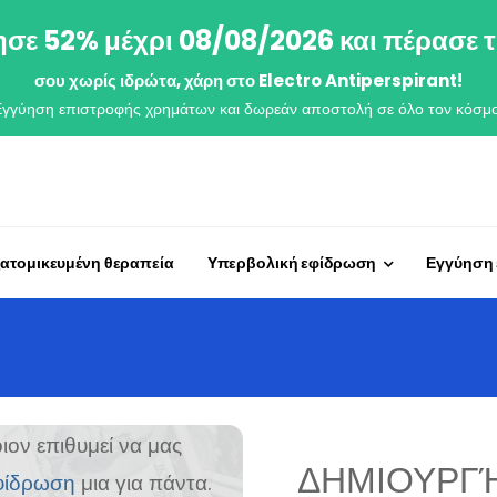
σε 52% μέχρι 08/08/2026 και πέρασε τ
σου χωρίς ιδρώτα, χάρη στο Electro Antiperspirant!
Εγγύηση επιστροφής χρημάτων και δωρεάν αποστολή σε όλο τον κόσμο
ξατομικευμένη θεραπεία
Υπερβολική εφίδρωση
Εγγύηση
ον επιθυμεί να μας
ΔΗΜΙΟΥΡΓ
φίδρωση
μια για πάντα.