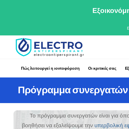
Εξοικονόμη
electroantiperspirant.gr
Πώς λειτουργεί η ιοντοφόρεση
Οι κριτικές σας
Ε
Πρόγραμμα συνεργατών
Το πρόγραμμα συνεργατών είναι για όποι
βοηθήσει να εξαλείψουμε την
υπερβολική ε