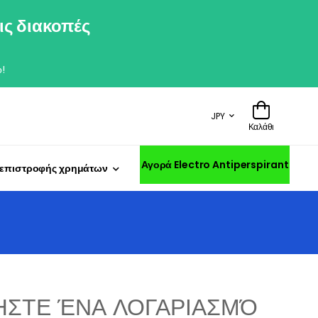
ις διακοπές
!
JPY
Καλάθι
Αγορά Electro Antiperspirant
 επιστροφής χρημάτων
ΉΣΤΕ ΈΝΑ ΛΟΓΑΡΙΑΣΜΌ