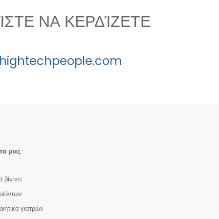
ΧΊΣΤΕ ΝΑ ΚΕΡΔΊΖΕΤΕ
hightechpeople.com
τα μας
ά βίντεο
οϊόντων
οιητικά γιατρών