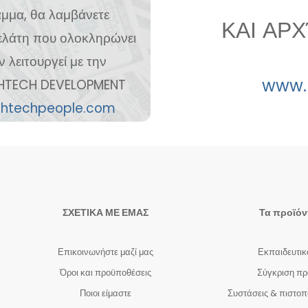
μμα, θα λαμβάνετε
ΚΑΙ ΑΡ
ελάτη που ολοκληρώνει
λειτουργεί με την
www.
HIGHTECH DEVELOPMENT
ghtechpeople.com
ΣΧΕΤΙΚΑ ΜΕ ΕΜΑΣ
Τα προϊόν
Επικοινωνήστε μαζί μας
Εκπαιδευτικ
Όροι και προϋποθέσεις
Σύγκριση πρ
Ποιοι είμαστε
Συστάσεις & πιστοπ