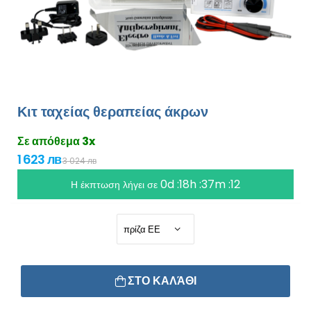
Κιτ ταχείας θεραπείας άκρων
Σε απόθεμα 3x
1 623 лв
3 024 лв
0d :18h :37m :12
Η έκπτωση λήγει σε
ΣΤΟ ΚΑΛΆΘΙ