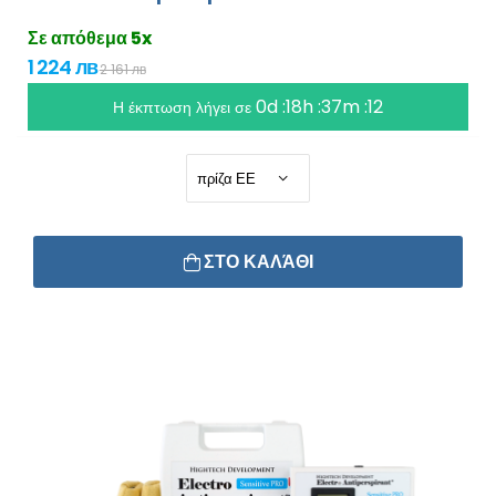
Σε απόθεμα 5x
1 224 лв
2 161 лв
0d :18h :37m :12
Η έκπτωση λήγει σε
ΣΤΟ ΚΑΛΆΘΙ