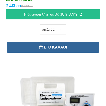
2 413 лв
3 707 лв
0d :18h :37m :12
Η έκπτωση λήγει σε
ΣΤΟ ΚΑΛΆΘΙ