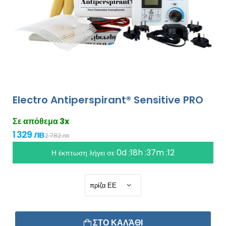
Electro Antiperspirant® Sensitive PRO
Σε απόθεμα 3x
1 329 лв
2 782 лв
0d :18h :37m :12
Η έκπτωση λήγει σε
ΣΤΟ ΚΑΛΆΘΙ