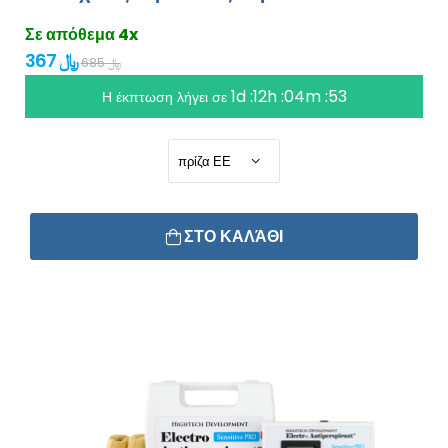
Σε απόθεμα 4x
367 ﷼
685 ﷼
1d :12h :04m :53
Η έκπτωση λήγει σε
ΣΤΟ ΚΑΛΆΘΙ