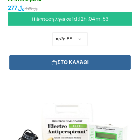
277 ﷼
489 ﷼
1d :12h :04m :53
Η έκπτωση λήγει σε
ΣΤΟ ΚΑΛΆΘΙ