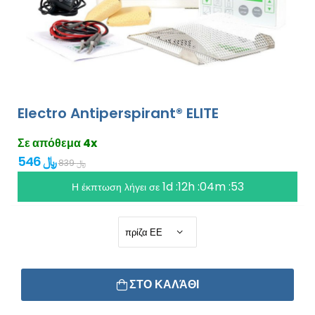
Electro Antiperspirant® ELITE
Σε απόθεμα 4x
546 ﷼
839 ﷼
1d :12h :04m :53
Η έκπτωση λήγει σε
ΣΤΟ ΚΑΛΆΘΙ