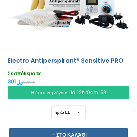
Electro Antiperspirant® Sensitive PRO
Σε απόθεμα 1x
301 ﷼
630 ﷼
1d :12h :04m :53
Η έκπτωση λήγει σε
ΣΤΟ ΚΑΛΆΘΙ