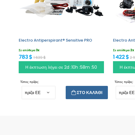
Electro Antiperspirant® Sensitive PRO
Electro Ant
Σε απόθεμα 3x
Σε απόθεμα 2x
783 $
1 422 $
1 639 $
2 
Η έκπτωση λήγει σε
2d :10h :58m :49
Η έκπτω
Τύπος πρίζας:
Τύπος πρίζας:
ΣΤΟ ΚΑΛΆΘΙ