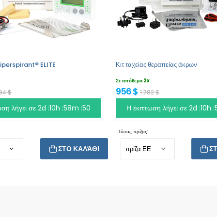
iperspirant® ELITE
Κιτ ταχείας θεραπείας άκρων
Σε απόθεμα 2x
956 $
184 $
1 782 $
ση λήγει σε
2d :10h :58m :49
Η έκπτωση λήγει σε
2d :10h 
Τύπος πρίζας:
ΣΤΟ ΚΑΛΆΘΙ
Σ