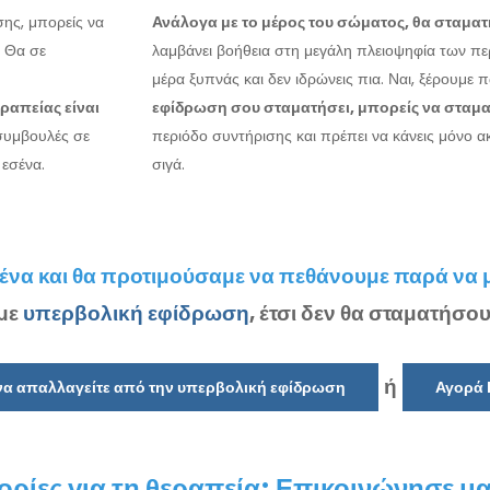
σης, μπορείς να
Ανάλογα με το μέρος του σώματος, θα σταματή
. Θα σε
λαμβάνει βοήθεια στη μεγάλη πλειοψηφία των περ
μέρα ξυπνάς και δεν ιδρώνεις πια. Ναι, ξέρουμε 
ραπείας είναι
εφίδρωση σου σταματήσει, μπορείς να σταματ
συμβουλές σε
περιόδο συντήρισης και πρέπει να κάνεις μόνο 
εσένα.
σιγά.
ένα και θα προτιμούσαμε να πεθάνουμε παρά να
 με
υπερβολική εφίδρωση
, έτσι δεν θα σταματήσου
ή
 να απαλλαγείτε από την υπερβολική εφίδρωση
Αγορά 
ρίες για τη θεραπεία; Επικοινώνησε μα