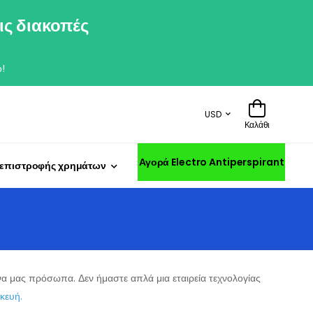
ις διακοπές
!
USD
Καλάθι
Αγορά Electro Antiperspirant
 επιστροφής χρημάτων
 μας πρόσωπα. Δεν ήμαστε απλά μια εταιρεία τεχνολογίας
κευή.