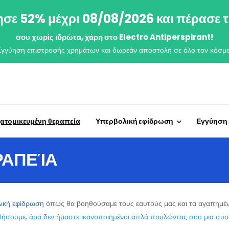
σε 52% μέχρι 08/08/2026 και πέρασε τ
σου χωρίς ιδρώτα, χάρη στο Electro Antiperspirant!
Εγγύηση επιστροφής χρημάτων και δωρεάν αποστολή σε όλο τον κόσμο
ξατομικευμένη θεραπεία
Υπερβολική εφίδρωση
Εγγύηση
ΡΑΠΕΊΑ
ική εφίδρωση
όπως θα βοηθούσαμε τους εαυτούς μας και τα αγαπημένα
ήσουμε, άρα δεν ήμαστε ικανοποιημένοι απλά πουλώντας σου μια συσ