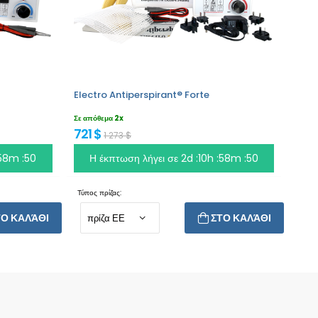
Electro Antiperspirant® Forte
Σε απόθεμα 2x
721 $
1 273 $
:58m :49
Η έκπτωση λήγει σε
2d :10h :58m :49
Τύπος πρίζας:
ΤΟ ΚΑΛΆΘΙ
ΣΤΟ ΚΑΛΆΘΙ