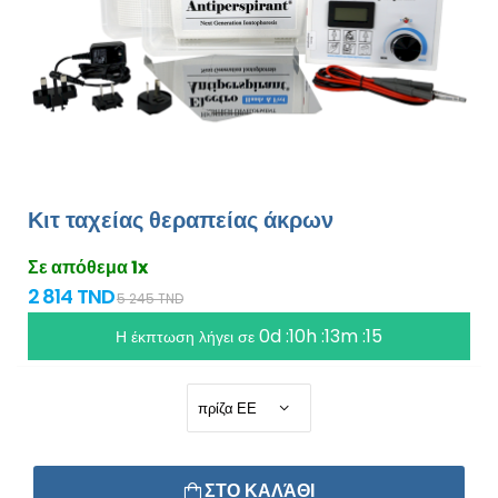
Κιτ ταχείας θεραπείας άκρων
Σε απόθεμα 1x
2 814 TND
5 245 TND
0d :10h :13m :15
Η έκπτωση λήγει σε
ΣΤΟ ΚΑΛΆΘΙ