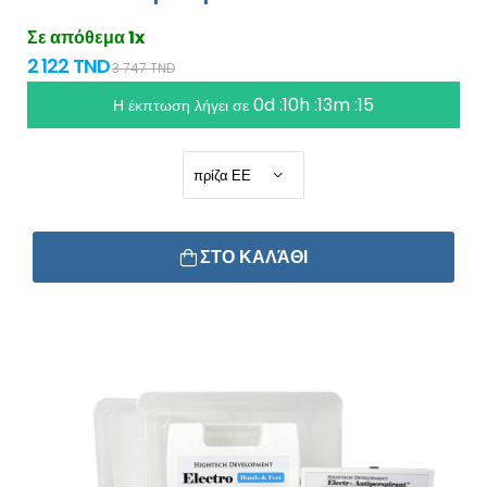
Σε απόθεμα 1x
2 122 TND
3 747 TND
0d :10h :13m :15
Η έκπτωση λήγει σε
ΣΤΟ ΚΑΛΆΘΙ