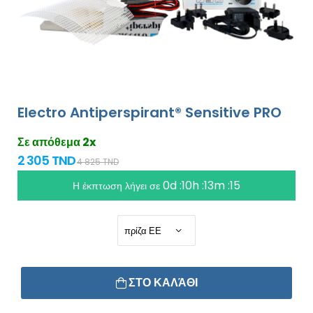
Electro Antiperspirant® Sensitive PRO
Σε απόθεμα 2x
2 305 TND
4 825 TND
0d :10h :13m :15
Η έκπτωση λήγει σε
ΣΤΟ ΚΑΛΆΘΙ